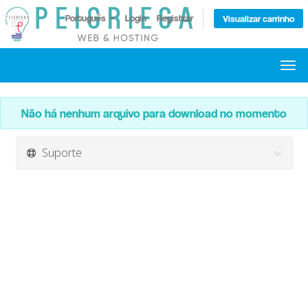
Português
Login
Registrar
Visualizar carrinho
Alte
nave
Não há nenhum arquivo para download no momento
Suporte