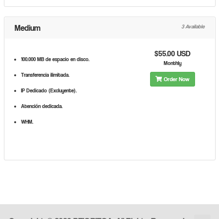
Medium
3 Available
$55.00 USD
100.000 MB de espacio en disco.
Monthly
Transferencia ilimitada.
Order Now
IP Dedicado (Excluyente).
Atención dedicada.
WHM.