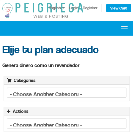
English
Login
Register
View Cart
Togg
navi
Elije tu plan adecuado
Genera dinero como un revendedor
Categories
Actions