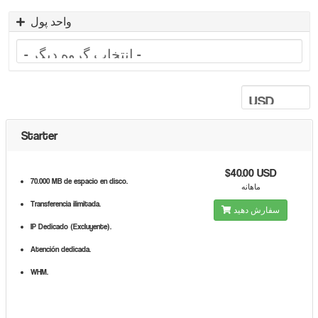
واحد پول
Starter
$40.00 USD
70.000 MB de espacio en disco.
ماهانه
Transferencia ilimitada.
سفارش دهید
IP Dedicado (Excluyente).
Atención dedicada.
WHM.