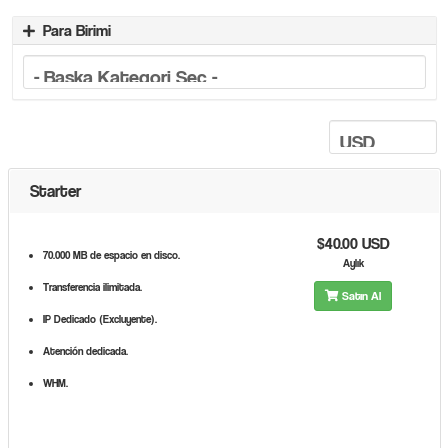
Para Birimi
Starter
$40.00 USD
70.000 MB de espacio en disco.
Aylık
Transferencia ilimitada.
Satın Al
IP Dedicado (Excluyente).
Atención dedicada.
WHM.