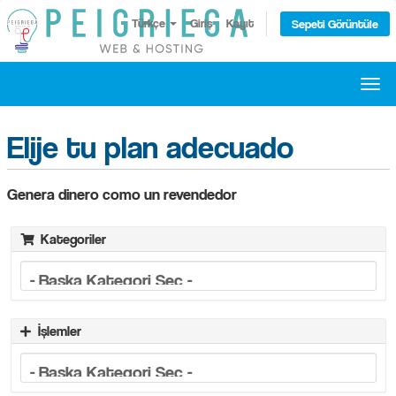
Türkçe
Giriş
Kayıt
Sepeti Görüntüle
Togg
navi
Elije tu plan adecuado
Genera dinero como un revendedor
Kategoriler
İşlemler