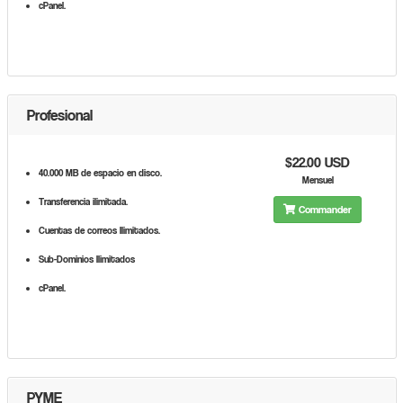
cPanel.
Profesional
$22.00 USD
40.000 MB de espacio en disco.
Mensuel
Transferencia ilimitada.
Commander
Cuentas de correos Ilimitados.
Sub-Dominios Ilimitados
cPanel.
PYME