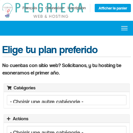
Français
Connexion
Inscription
Afficher le panier
Basc
la
navi
Elige tu plan preferido
No cuentas con sitio web? Solicitanos, y tu hosting te
exoneramos el primer año.
Catégories
Actions