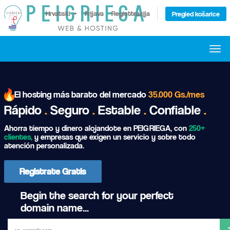
Hrvatski
Prijava
Registtracija
Pregled košarice
Togg
navi
El hosting más barato del mercado
35.000 Gs./mes
Rápido
.
Seguro
.
Estable
.
Confiable
.
Ahorra tiempo y dinero alojandote en PEIGRIEGA, con
250+
clientes,
y empresas que exigen un servicio y sobre todo
atención personalizada.
Registrate Gratis
Begin the search for your perfect
domain name...