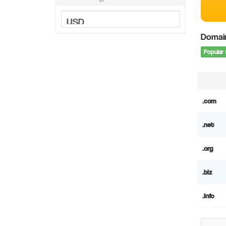
Domai
Popular 
.com
.net
.org
.biz
.info