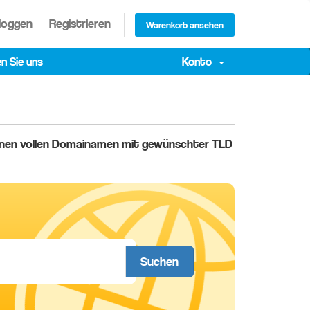
loggen
Registrieren
Warenkorb ansehen
n Sie uns
Konto
 einen vollen Domainamen mit gewünschter TLD
Suchen