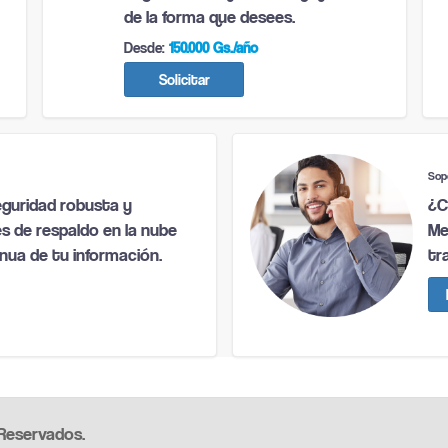
de la forma que desees.
Desde:
150.000 Gs./año
Solicitar
Sop
¿C
guridad robusta y
Me
es de respaldo en la nube
tr
nua de tu información.
Reservados.