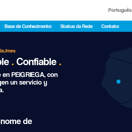
Portuguê
Base de Conhecimento
Status da Rede
Contato
Gs./mes
ble
.
Confiable
.
e en PEIGRIEGA, con
en un servicio y
a.
 nome de