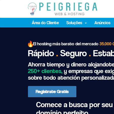
Área do Cliente
Soluções
Anúncios
El hosting más barato del mercado
35.000 
Rápido
.
Seguro
.
Esta
Ahorra tiempo y dinero alojandot
250+ clientes,
y empresas que exig
sobre todo atención personalizad
Registrate Gratis
Comece a busca por seu
domínio perfeito ...