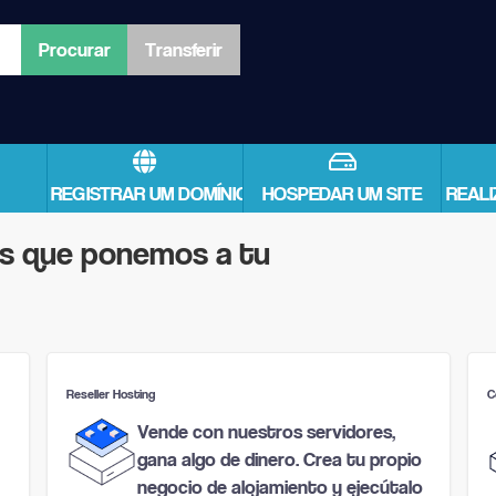
REGISTRAR UM DOMÍNIO
HOSPEDAR UM SITE
REAL
ios que ponemos a tu
Reseller Hosting
C
Vende con nuestros servidores,
gana algo de dinero. Crea tu propio
negocio de alojamiento y ejecútalo