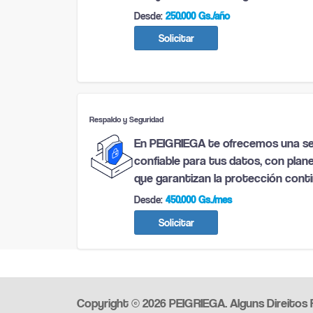
Desde:
250.000 Gs./año
Solicitar
Respaldo y Seguridad
En PEIGRIEGA te ofrecemos una se
confiable para tus datos, con plan
que garantizan la protección conti
Desde:
450.000 Gs./mes
Solicitar
Copyright © 2026 PEIGRIEGA. Alguns Direitos 