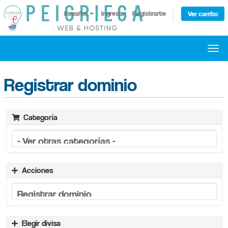
Español
Ingresar
Registrarte
Ver carrito
Alte
Nave
Registrar dominio
Categoría
Acciones
Elegir divisa