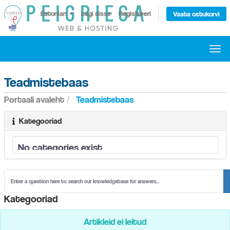
Estonian
Logi sisse
Registreeri
Vaata ostukorvi
Togg
navi
Teadmistebaas
Portaali avaleht
Teadmistebaas
Kategooriad
Kategooriad
Artikleid ei leitud