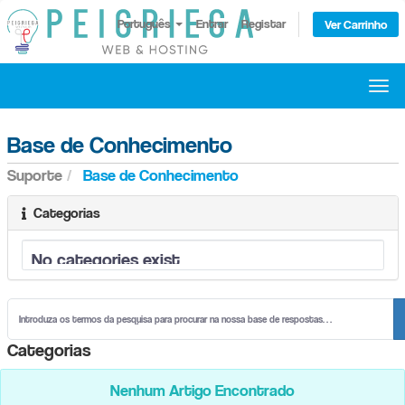
Português
Entrar
Registar
Ver Carrinho
Alte
nave
Base de Conhecimento
Suporte
Base de Conhecimento
Categorias
Categorias
Nenhum Artigo Encontrado