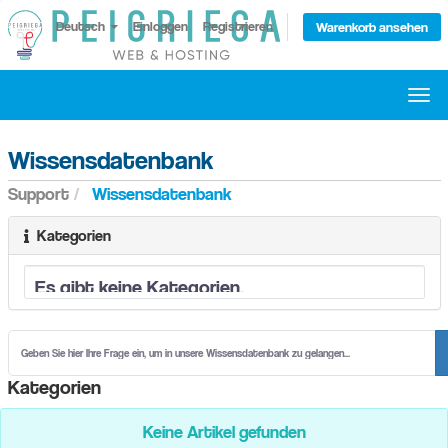
Deutsch
Einloggen
Registrieren
Warenkorb ansehen
Navi
ein-
Wissensdatenbank
Support
Wissensdatenbank
Kategorien
Kategorien
Keine Artikel gefunden