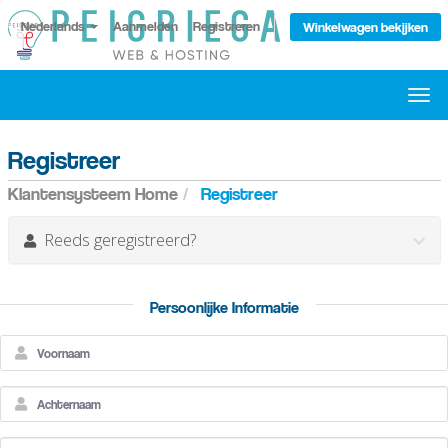
Nederlands
Aanmelden
Registreren
Winkelwagen bekijken
Navi
in-/u
Registreer
Klantensysteem Home
Registreer
Reeds geregistreerd?
Persoonlijke Informatie