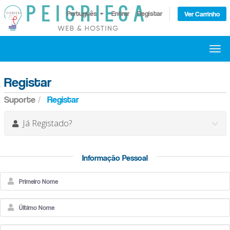
Português
Entrar
Registar
Ver Carrinho
Alte
nave
Registar
Suporte
Registar
Já Registado?
Informação Pessoal