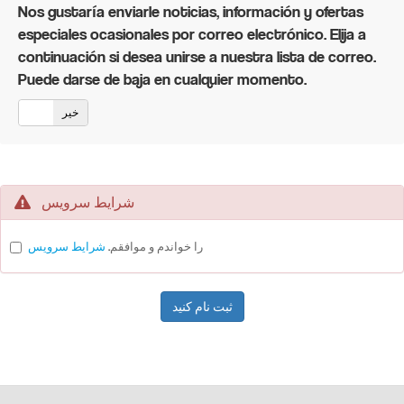
Nos gustaría enviarle noticias, información y ofertas
especiales ocasionales por correo electrónico. Elija a
continuación si desea unirse a nuestra lista de correo.
Puede darse de baja en cualquier momento.
خیر
بل
شرایط سرویس
را خواندم و موافقم.
شرایط سرویس